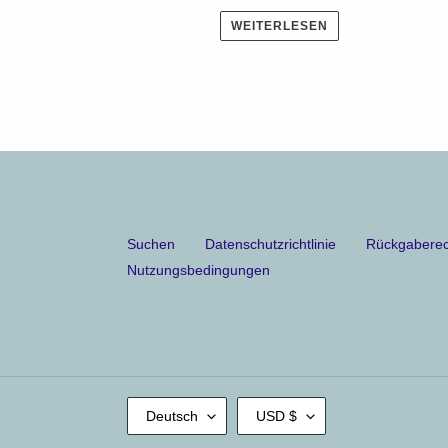
WEITERLESEN
Suchen
Datenschutzrichtlinie
Rückgaberec
Nutzungsbedingungen
S
W
Deutsch
USD $
P
Ä
R
H