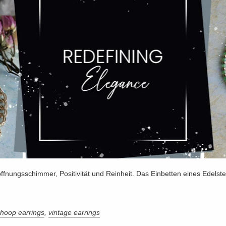
Hoffnungsschimmer, Positivität und Reinheit. Das Einbetten eines Edels
,
hoop earrings
,
vintage earrings